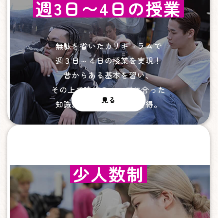
週3日〜4日の授業
無駄を省いたカリキュラムで
週３日～４日の授業を実現！
昔からある基本を習い、
その上で時代のニーズに合った
見る
知識、技術を２年間で習得。
少人数制