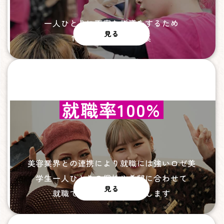
一人ひとりに丁寧な指導をするため
見る
1学年最大40名の募集
就職率100%
美容業界との連携により就職には強いロゼ美
学生一人ひとりの個性や希望に合わせて
見る
就職できるまでサポートします