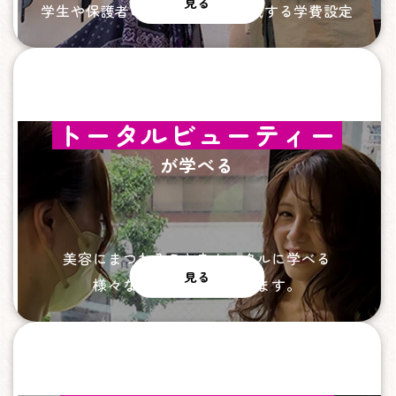
見る
学生や保護者の経済的負担を軽減する学費設定
トータルビューティー
が学べる
美容にまつわることをトータルに学べる
見る
様々な資格取得も目指せます。