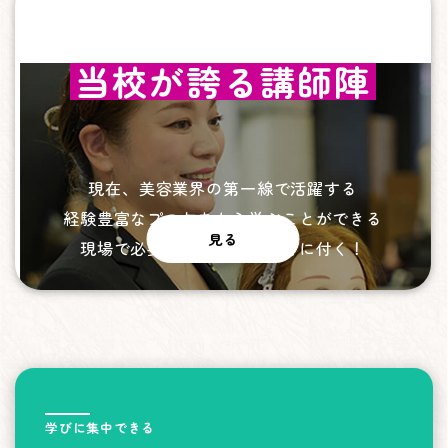
当校が誇る講師陣
現在、美容業界の第一線で活躍する
経験豊富なプロたちから学ぶことができる
見る
現場で必要な技術、知識が身に付く！
学びに集中できる